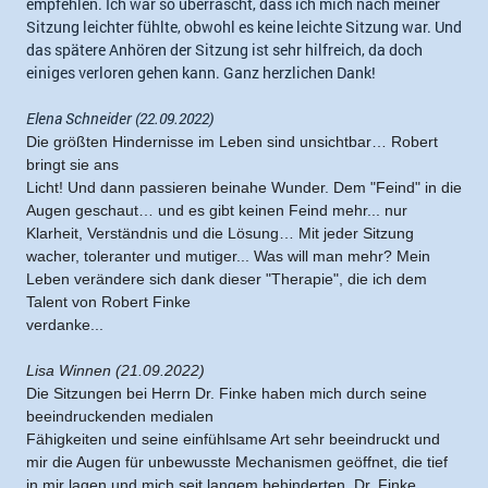
empfehlen. Ich war so überrascht, dass ich mich nach meiner
Sitzung leichter fühlte, obwohl es keine leichte Sitzung war. Und
das spätere Anhören der Sitzung ist sehr hilfreich, da doch
einiges verloren gehen kann. Ganz herzlichen Dank!
Elena Schneider (22.09.2022)
Die größten Hindernisse im Leben sind unsichtbar… Robert 
bringt sie ans

Licht! Und dann passieren beinahe Wunder. Dem "Feind" in die 
Augen geschaut… und es gibt keinen Feind mehr... nur 
Klarheit, Verständnis und die Lösung…
Mit jeder Sitzung 
wacher, toleranter und mutiger... Was will man mehr?
Mein 
Leben verändere sich dank dieser "Therapie", die ich dem 
Talent von Robert Finke

verdanke...
Lisa Winnen (21.09.2022)
Die Sitzungen bei Herrn Dr. Finke haben mich durch seine 
beeindruckenden medialen

Fähigkeiten und seine einfühlsame Art sehr beeindruckt und 
mir die Augen für unbewusste Mechanismen geöffnet, die tief 
in mir lagen und mich seit langem behinderten. Dr. Finke 