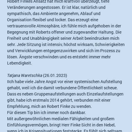
Robert Finkes Ansatz hat mich kraftvoll überzeugt, tiefe
Veränderungen angestossen. Er ist klar, natürlich und
sympathisch, das Ambiente angenehm, Ablauf und
Organisation flexibel und locker. Das erzeugt eine
vertrauensvolle Atmosphäre, ich fühle mich aufgehoben in der
Begegnung mit Roberts offener und zugewandter Haltung. Die
Freiheit und Unabhängigkeit seiner Arbeit beeindrucken mich
sehr. Jede Sitzung ist intensiv, höchst wirksam, Schwierigkeiten
und Verwicklungen entgegenzuwirken und sich im Prozess zu
lösen. Ängste verschwinden und es entsteht immer mehr
Lebendigkeit.
Tatjana Waretschka
(26.01.2023)
IIch habe viele Jahre Angst vor einer systemischen Aufstellung
gehabt, weil ich die damit verbundene Öffentlichkeit scheue.
Dass es neben Gruppenaufstellungen auch Einzelaufstellungen
gibt, habe ich erstmals 2014 gehört, verbunden mit einer
Empfehlung, mich an Robert Finke zu wenden.
Für diesen Tip bin ich immer noch dankbar.
Mit außergewöhnlichen medialen Fähigkeiten und großem
Einfühlungsvermögen, bringt Herr Finke Sicht in den Nebel,
wenn ich in Krisensituationen feststecke. Es fühlt sich seltsam